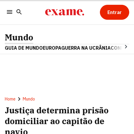
Entrar
Mundo
GUIA DE MUNDO
EUROPA
GUERRA NA UCRÂNIA
CONFLITO
Home
Mundo
Justiça determina prisão
domiciliar ao capitão de
navio