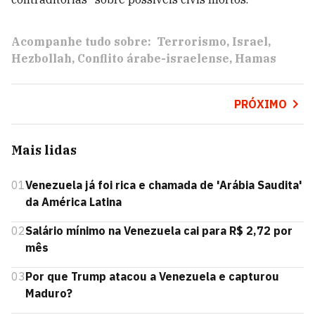
Acompanhe tudo sobre:
Terrorismo
Israel
Hezbollah
Conflito árabe-israelense
Hamas
PRÓXIMO
Mais lidas
01
Venezuela já foi rica e chamada de 'Arábia Saudita'
da América Latina
02
Salário mínimo na Venezuela cai para R$ 2,72 por
mês
03
Por que Trump atacou a Venezuela e capturou
Maduro?