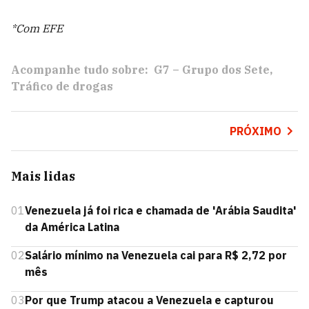
*Com EFE
Acompanhe tudo sobre:
G7 – Grupo dos Sete
Tráfico de drogas
PRÓXIMO
Mais lidas
01
Venezuela já foi rica e chamada de 'Arábia Saudita'
da América Latina
02
Salário mínimo na Venezuela cai para R$ 2,72 por
mês
03
Por que Trump atacou a Venezuela e capturou