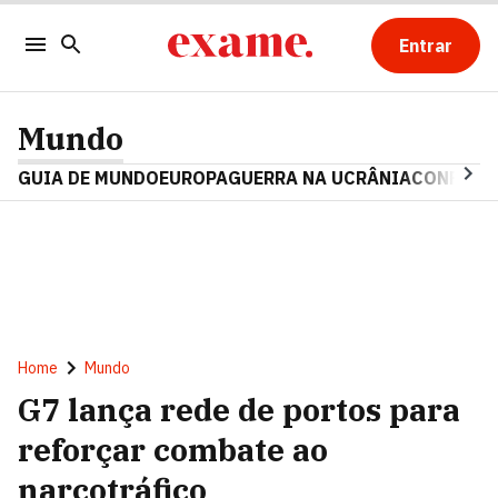
Entrar
Mundo
GUIA DE MUNDO
EUROPA
GUERRA NA UCRÂNIA
CONFLITO
Home
Mundo
G7 lança rede de portos para
reforçar combate ao
narcotráfico