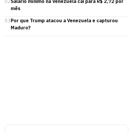
02
Salário mínimo na Venezuela cai para R$ 2,72 por
mês
03
Por que Trump atacou a Venezuela e capturou
Maduro?