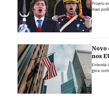
Projeto e
mais polê
Novo 
nos E
Entenda q
gera con