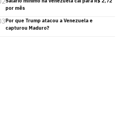
02
Salário mínimo na Venezuela cai para R$ 2,72
por mês
03
Por que Trump atacou a Venezuela e
capturou Maduro?