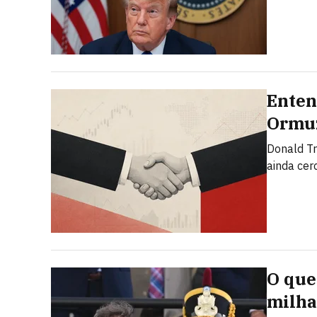
Enten
Ormuz
Donald T
ainda cer
O que 
milha