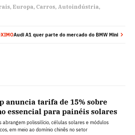
rais
Europa
Carros
Autoindústria
ÓXIMO
Audi A1 quer parte do mercado do BMW Mini
 anuncia tarifa de 15% sobre
o essencial para painéis solares
s abrangem polissilício, células solares e módulos
icos, em meio ao domínio chinês no setor