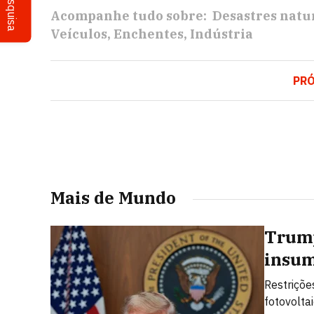
Pesquisa
Acompanhe tudo sobre:
Desastres natu
Veículos
Enchentes
Indústria
PR
Mais de Mundo
Trump
insum
Restriçõe
fotovolta