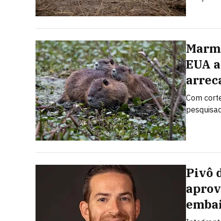
Marmo
EUA a
arrec
Com corte
pesquisad
Pivô 
aprov
embai