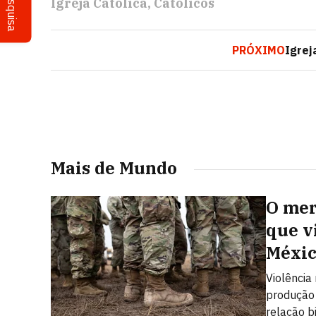
Pesquisa
Igreja Católica
Católicos
PRÓXIMO
Igrej
Mais de Mundo
O mer
que v
Méxi
Violência
produção 
relação b