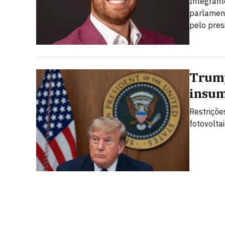
Integrant
parlamen
pelo pres
Trump
insum
Restriçõe
fotovolta