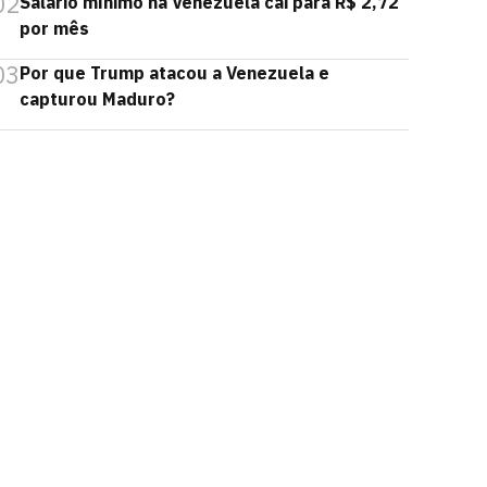
02
Salário mínimo na Venezuela cai para R$ 2,72
por mês
03
Por que Trump atacou a Venezuela e
capturou Maduro?