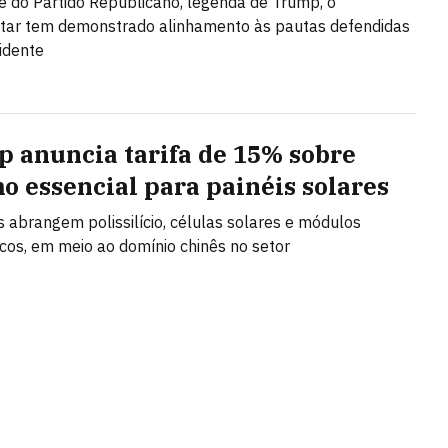
e do Partido Republicano, legenda de Trump, o
tar tem demonstrado alinhamento às pautas defendidas
idente
 anuncia tarifa de 15% sobre
o essencial para painéis solares
s abrangem polissilício, células solares e módulos
icos, em meio ao domínio chinês no setor