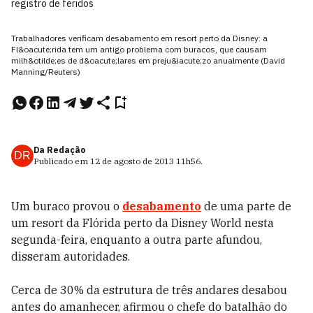
registro de feridos
Trabalhadores verificam desabamento em resort perto da Disney: a
Fl&oacute;rida tem um antigo problema com buracos, que causam
milh&otilde;es de d&oacute;lares em preju&iacute;zo anualmente (David
Manning/Reuters)
Da Redação
DR
Publicado em
12 de agosto de 2013
11h56
.
Um buraco provou o
desabamento
de uma parte de
um resort da Flórida perto da Disney World nesta
segunda-feira, enquanto a outra parte afundou,
disseram autoridades.
Cerca de 30% da estrutura de três andares desabou
antes do amanhecer, afirmou o chefe do batalhão do