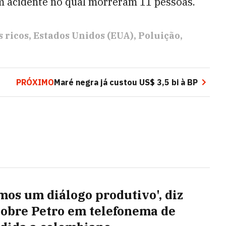
um acidente no qual morreram 11 pessoas.
s ricos
Estados Unidos (EUA)
Poluição
PRÓXIMO
Maré negra já custou US$ 3,5 bi à BP
mos um diálogo produtivo', diz
sobre Petro em telefonema de