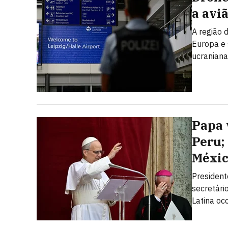
a avi
A região 
Europa e
ucraniana
Papa 
Peru;
Méxi
President
secretári
Latina oc