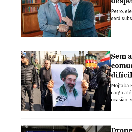
despe
Petro, el
será subs
Sem a
comun
difíci
Mojtaba K
cargo até
ocasião e
Drone