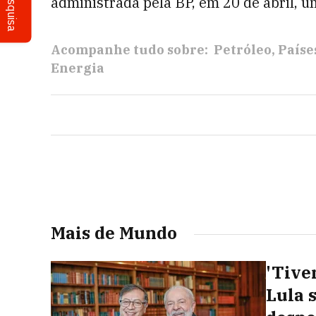
Pesquisa
administrada pela BP, em 20 de abril, 
Acompanhe tudo sobre:
Petróleo
Paíse
Energia
Mais de Mundo
'Tive
Lula 