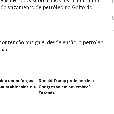
gens de robôs submarinos instalando uma
 do vazamento de petróleo no Golfo do
contenção antiga e, desde então, o petróleo
mar.
nido unem forças
Donald Trump pode perder o
ar stablecoins e a
Congresso em novembro?
Entenda