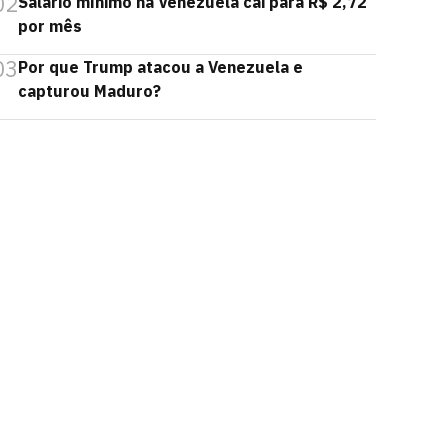
02
Salário mínimo na Venezuela cai para R$ 2,72
por mês
03
Por que Trump atacou a Venezuela e
capturou Maduro?