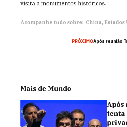
visita a monumentos históricos.
Acompanhe tudo sobre:
China
Estados 
PRÓXIMO
Após reunião T
Mais de Mundo
Após 
tenta
priva