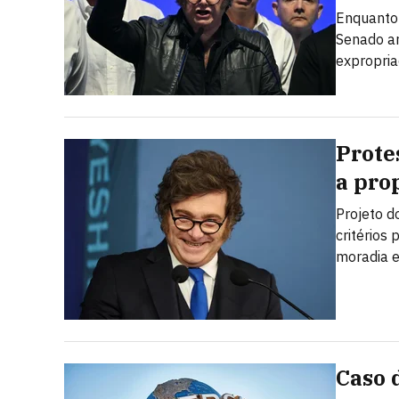
Enquanto 
Senado ar
expropria
Prote
a prop
Projeto d
critérios
moradia e
Caso 