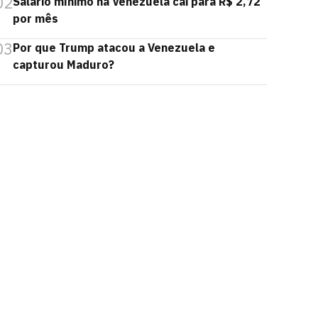
02
Salário mínimo na Venezuela cai para R$ 2,72
por mês
03
Por que Trump atacou a Venezuela e
capturou Maduro?