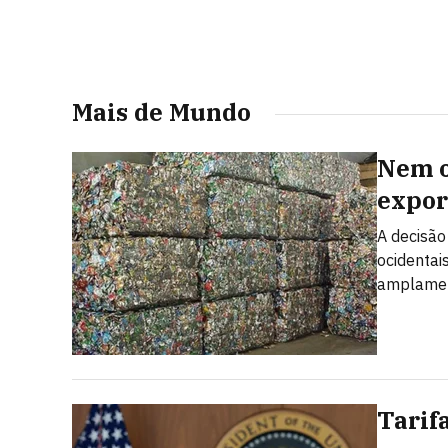
Mais de Mundo
Nem o
expor
A decisão
ocidentai
amplamen
Tarif