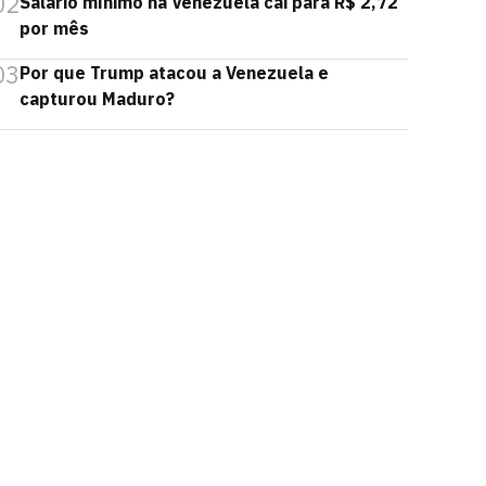
02
Salário mínimo na Venezuela cai para R$ 2,72
por mês
03
Por que Trump atacou a Venezuela e
capturou Maduro?