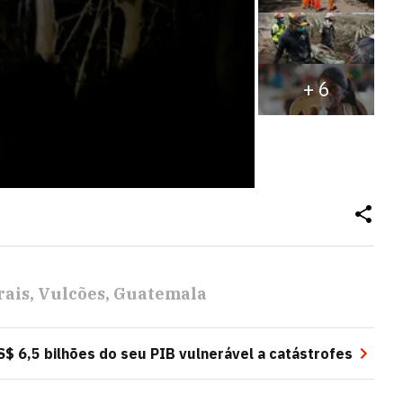
+
6
rais
Vulcões
Guatemala
$ 6,5 bilhões do seu PIB vulnerável a catástrofes