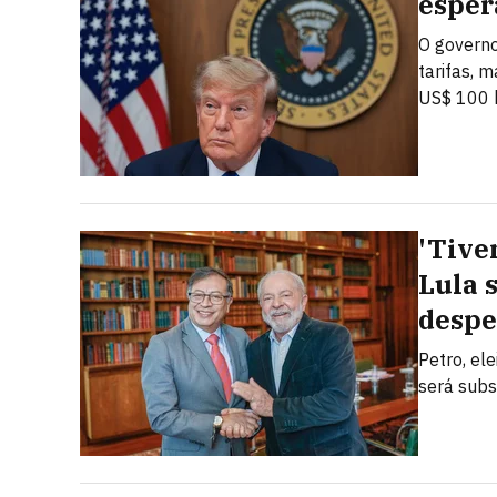
esper
O governo
tarifas, 
US$ 100 b
'Tive
Lula 
despe
Petro, el
será subs