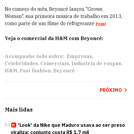
No começo do mês, Beyoncé lançou
"Grown
Woman",
sua primeira música de trabalho em 2013,
como parte de um filme do refrigerante
Pepsi
Veja o comercial da H&M com Beyoncé:
Acompanhe tudo sobre:
Empresas
Celebridades
Comerciais
Indústria de roupas
H&M
Fast fashion
Beyoncé
PRÓXIMO
Mais lidas
01
'Look' da Nike que Maduro usava ao ser preso
viraliza: conjunto custa R$ 1,7 mil