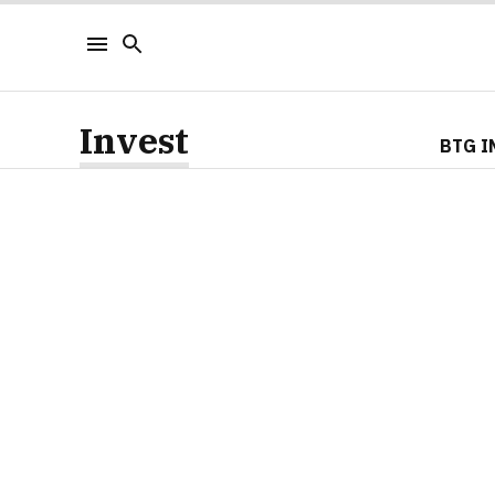
Invest
BTG I