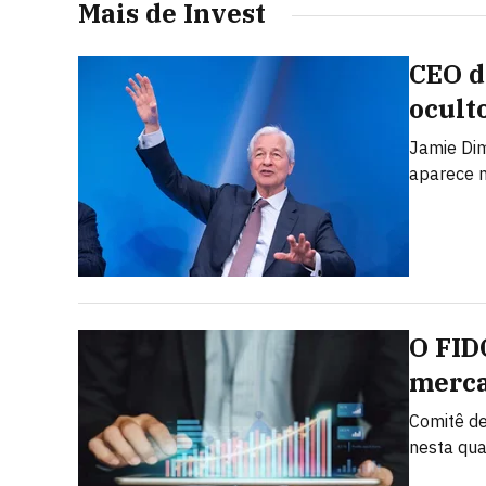
Mais de Invest
CEO d
ocult
Jamie Di
aparece na
O FID
merca
Comitê de
nesta quar