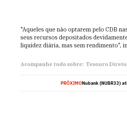
"Aqueles que não optarem pelo CDB na
seus recursos depositados devidamente
liquidez diária, mas sem rendimento", i
Acompanhe tudo sobre:
Tesouro Direto
PRÓXIMO
Nubank (NUBR33) ati