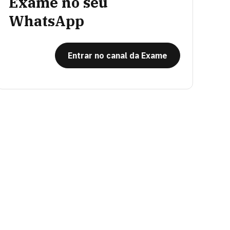
Exame no seu
WhatsApp
Entrar no canal da Exame