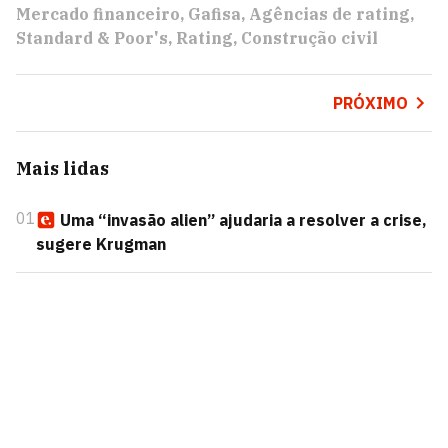
Mercado financeiro
Gafisa
Agências de rating
Standard & Poor's
Rating
Construção civil
PRÓXIMO
Mais lidas
01
Uma “invasão alien” ajudaria a resolver a crise,
sugere Krugman