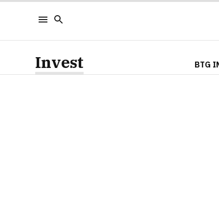
Invest
BTG I