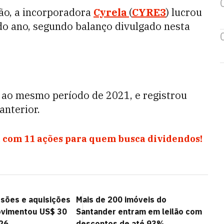
ão, a incorporadora
Cyrela
(
CYRE3
) lucrou
o ano, segundo balanço divulgado nesta
 ao mesmo período de 2021, e registrou
anterior.
 com 11 ações para quem busca dividendos!
sões e aquisições
Mais de 200 imóveis do
movimentou US$ 30
Santander entram em leilão com
26
descontos de até 93%