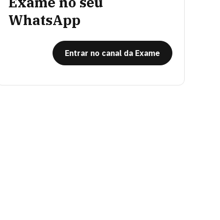
Exame no seu
WhatsApp
Entrar no canal da Exame