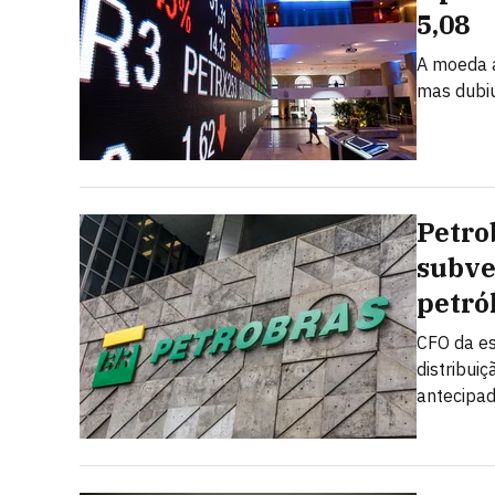
5,08
A moeda a
mas dubi
Petro
subve
petró
CFO da es
distribui
antecipad