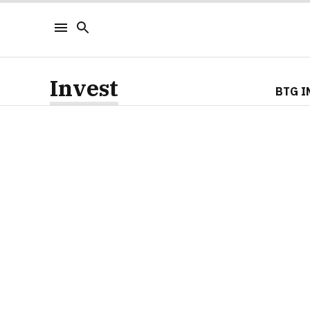
Invest
BTG I