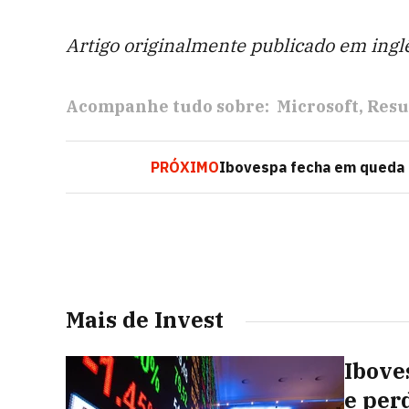
Artigo originalmente publicado em ingl
Acompanhe tudo sobre:
Microsoft
Resu
PRÓXIMO
Ibovespa fecha em queda e
Mais de Invest
Ibove
e per