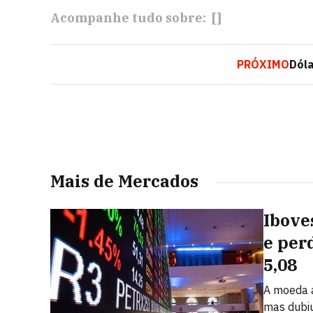
Acompanhe tudo sobre:
[]
PRÓXIMO
Dóla
Mais de Mercados
Ibove
e per
5,08
A moeda a
mas dubi