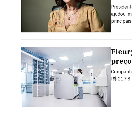
President
ajudou, m
principais
Fleur
preço
Companhia
R$ 217,8