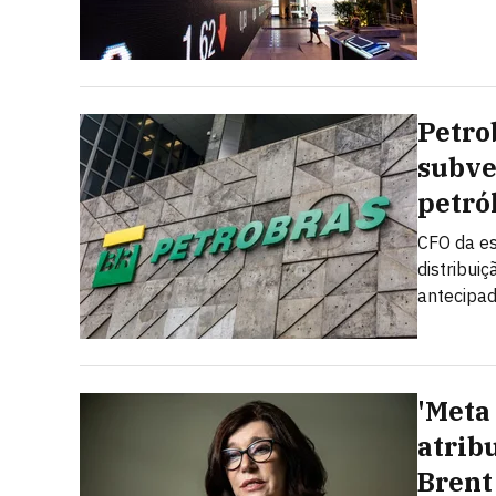
Petro
subve
petró
CFO da es
distribui
antecipad
'Meta 
atrib
Brent