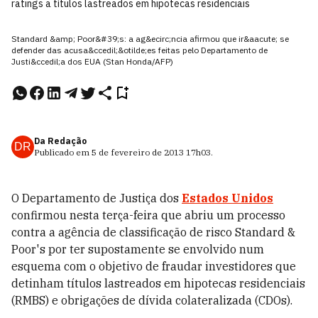
ratings a títulos lastreados em hipotecas residenciais
Standard &amp; Poor&#39;s: a ag&ecirc;ncia afirmou que ir&aacute; se
defender das acusa&ccedil;&otilde;es feitas pelo Departamento de
Justi&ccedil;a dos EUA (Stan Honda/AFP)
Da Redação
DR
Publicado em
5 de fevereiro de 2013
17h03
.
O Departamento de Justiça dos
Estados Unidos
confirmou nesta terça-feira que abriu um processo
contra a agência de classificação de risco Standard &
Poor's por ter supostamente se envolvido num
esquema com o objetivo de fraudar investidores que
detinham títulos lastreados em hipotecas residenciais
(RMBS) e obrigações de dívida colateralizada (CDOs).