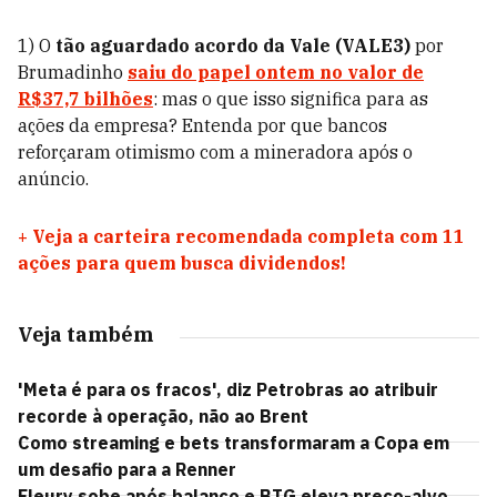
1) O
tão aguardado acordo da Vale (VALE3)
por
Brumadinho
saiu do papel ontem no valor de
R$37,7 bilhões
: mas o que isso significa para as
ações da empresa? Entenda por que bancos
reforçaram otimismo com a mineradora após o
anúncio.
+
Veja a carteira recomendada completa com 11
ações para quem busca dividendos!
Veja também
'Meta é para os fracos', diz Petrobras ao atribuir
recorde à operação, não ao Brent
Como streaming e bets transformaram a Copa em
um desafio para a Renner
Fleury sobe após balanço e BTG eleva preço-alvo,