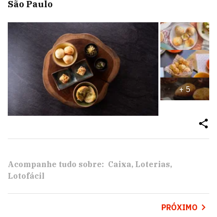
São Paulo
+
5
Acompanhe tudo sobre:
Caixa
Loterias
Lotofácil
PRÓXIMO