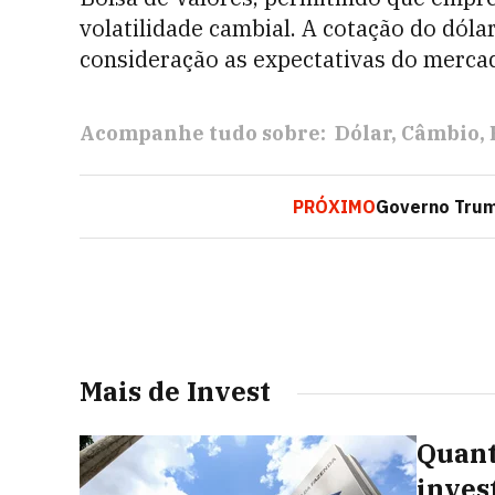
volatilidade cambial. A cotação do dóla
consideração as expectativas do merca
Acompanhe tudo sobre:
Dólar
Câmbio
PRÓXIMO
Governo Trump
Mais de Invest
Quant
inves