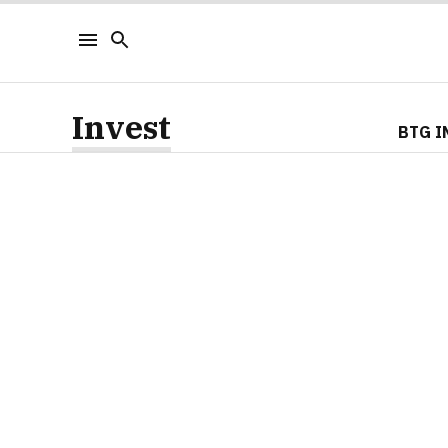
Invest
BTG I