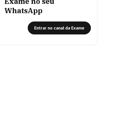
Exame no seu
WhatsApp
Entrar no canal da Exame