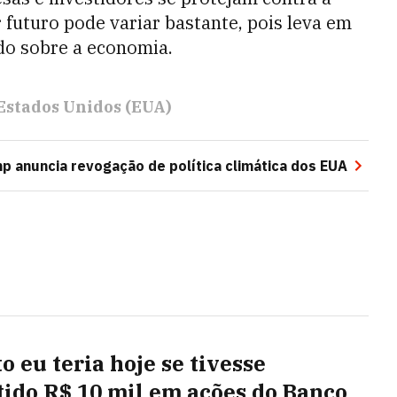
r futuro pode variar bastante, pois leva em
do sobre a economia.
Estados Unidos (EUA)
 anuncia revogação de política climática dos EUA
o eu teria hoje se tivesse
tido R$ 10 mil em ações do Banco