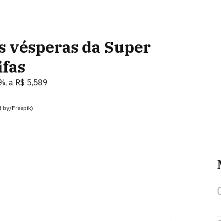
s vésperas da Super
ifas
%, a R$ 5,589
 by/Freepik)