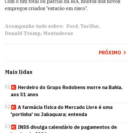
Com o fim total ou parcial da IRA, muitos dos novos
empregos criados “estarão em risco”.
Acompanhe tudo sobre:
Ford
Tarifas
Donald Trump
Montadoras
PRÓXIMO
Mais lidas
01
Herdeiro do Grupo Rodobens morre na Bahia,
aos 51 anos
02
A farmácia física do Mercado Livre é uma
'portinha' no Jabaquara; entenda
03
INSS divulga calendário de pagamentos de