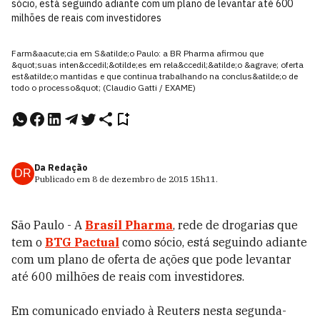
sócio, está seguindo adiante com um plano de levantar até 600
milhões de reais com investidores
Farm&aacute;cia em S&atilde;o Paulo: a BR Pharma afirmou que
&quot;suas inten&ccedil;&otilde;es em rela&ccedil;&atilde;o &agrave; oferta
est&atilde;o mantidas e que continua trabalhando na conclus&atilde;o de
todo o processo&quot; (Claudio Gatti / EXAME)
Da Redação
DR
Publicado em
8 de dezembro de 2015
15h11
.
São Paulo - A
Brasil Pharma
, rede de drogarias que
tem o
BTG Pactual
como sócio, está seguindo adiante
com um plano de oferta de ações que pode levantar
até 600 milhões de reais com investidores.
Em comunicado enviado à Reuters nesta segunda-