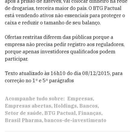
após a prisão de Esteves, vai colocar dinheiro na rede
de drogarias, terceira maior do país. O BTG Pactual
está vendendo ativos não essenciais para proteger o
caixa e reduzir o tamanho de seu balanço.
Ofertas restritas diferem das públicas porque a
empresa não precisa pedir registro aos reguladores,
porque apenas investidores qualificados podem
participar.
Texto atualizado às 16h10 do dia 08/12/2015, para
correção no 1º e 5º parágrafos
Acompanhe tudo sobre:
Empresas
Empresas abertas
Holdings
Bancos
Setor de saúde
BTG Pactual
Finanças
Brasil Pharma
bancos-de-investimento