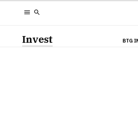
Invest
BTG I