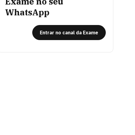
Exame no seu
WhatsApp
Entrar no canal da Exame