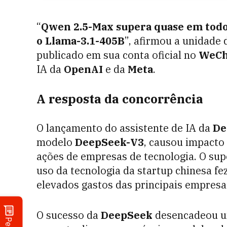
“
Qwen 2.5-Max supera quase em todos
o Llama-3.1-405B
”, afirmou a unidad
publicado em sua conta oficial no
WeCh
IA da
OpenAI
e da
Meta
.
A resposta da concorrência
O lançamento do assistente de IA da
De
modelo
DeepSeek-V3
, causou impacto
ações de empresas de tecnologia. O su
uso da tecnologia da startup chinesa f
elevados gastos das principais empresa
O sucesso da
DeepSeek
desencadeou 