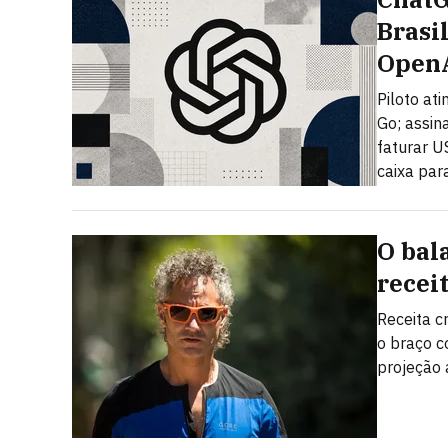
Brasi
Open
Piloto at
Go; assin
faturar U
caixa par
O bal
recei
Receita c
o braço 
projeção 