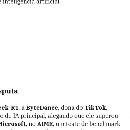
nteligência artificial.
sputa
eek-R1
, a
ByteDance
, dona do
TikTok
,
 de IA principal, alegando que ele superou
Microsoft
, no
AIME
, um teste de benchmark