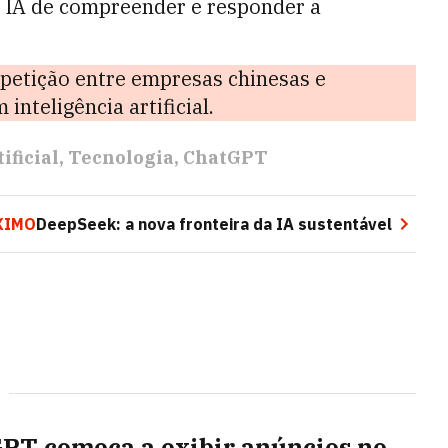
e IA de compreender e responder a
petição entre empresas chinesas e
inteligência artificial.
ificial
Tecnologia
ChatGPT
XIMO
DeepSeek: a nova fronteira da IA sustentável
PT começa a exibir anúncios no