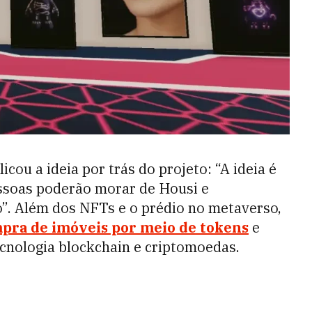
cou a ideia por trás do projeto: “A ideia é
essoas poderão morar de Housi e
o”. Além dos NFTs e o prédio no metaverso,
pra de imóveis por meio de tokens
e
ecnologia blockchain e criptomoedas.