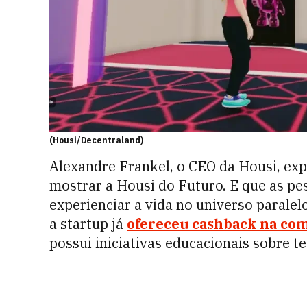
(Housi/Decentraland)
Alexandre Frankel, o CEO da Housi, expli
mostrar a Housi do Futuro. E que as p
experienciar a vida no universo paralel
a startup já
ofereceu cashback na com
possui iniciativas educacionais sobre t