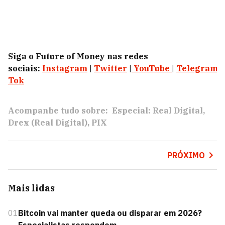
Siga o Future of Money nas redes
sociais:
Instagram
|
Twitter
|
YouTube
|
Telegram
|
Tok
Acompanhe tudo sobre:
Especial: Real Digital
Drex (Real Digital)
PIX
PRÓXIMO
Mais lidas
01
Bitcoin vai manter queda ou disparar em 2026?