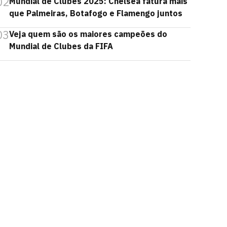
02
Mundial de Clubes 2025: Chelsea fatura mais
que Palmeiras, Botafogo e Flamengo juntos
03
Veja quem são os maiores campeões do
Mundial de Clubes da FIFA