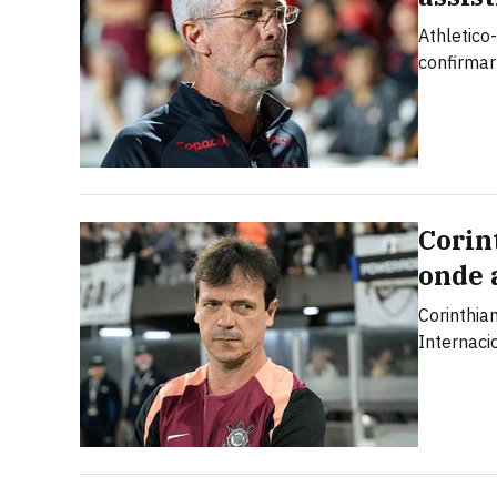
Athletico
confirmar
Corin
onde 
Corinthia
Internaci