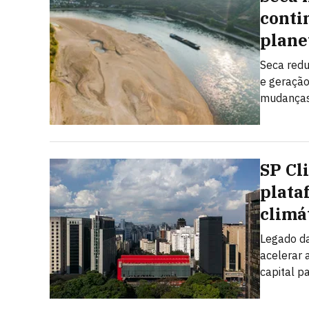
conti
plane
Seca redu
e geração
mudanças
SP Cl
plata
climá
Legado da
acelerar 
capital p