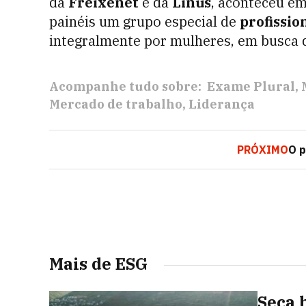
da
Freixenet
e da
Linus
, aconteceu em
painéis um grupo especial de
profissio
integralmente por mulheres, em busca
Acompanhe tudo sobre:
Exame Plural
Mercado de trabalho
Liderança
PRÓXIMO
O p
Mais de ESG
Seca 