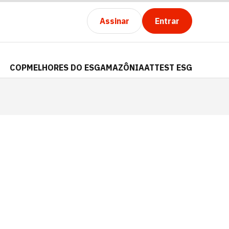
Assinar
Entrar
COP
MELHORES DO ESG
AMAZÔNIA
ATTEST ESG