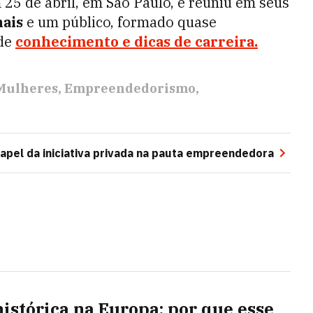
 25 de abril, em São Paulo, e reuniu em seus
nais
e um público, formado quase
 de
conhecimento e dicas de carreira.
Mulheres
Empreendedorismo
apel da iniciativa privada na pauta empreendedora
histórica na Europa: por que esse