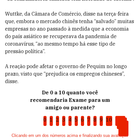
Wuttke, da Câmara de Comércio, disse na terça-feira
que, embora o mercado chinês tenha “salvado” muitas
empresas no ano passado à medida que a economia
do país asiático se recuperava da pandemia de
coronavírus, “ao mesmo tempo há esse tipo de
pressão política”.
A reação pode afetar o governo de Pequim no longo
prazo, visto que “prejudica os empregos chineses”,
disse.
De 0 a 10 quanto você
recomendaria Exame para um
amigo ou parente?
0
1
2
3
4
5
6
7
8
9
10
Clicando em um dos números acima e finalizando sua avaliação