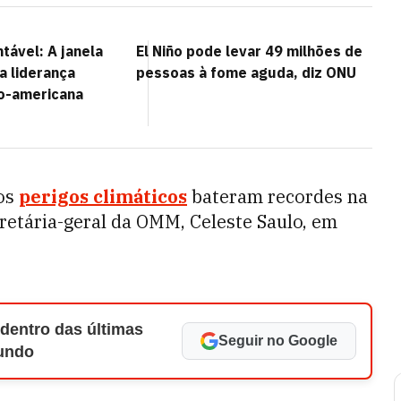
tável: A janela
El Niño pode levar 49 milhões de
 a liderança
pessoas à fome aguda, diz ONU
no-americana
 os
perigos climáticos
bateram recordes na
cretária-geral da OMM, Celeste Saulo, em
 dentro das últimas
Seguir no Google
Mundo