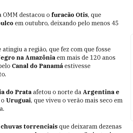
, a OMM destacou o
furacão Otis
, que
ulco
em outubro, deixando pelo menos 45
 atingiu a região, que fez com que fosse
 Negro na Amazônia
em mais de 120 anos
 pelo
Canal do Panamá
estivesse
to.
ia do Prata
afetou o norte da
Argentina e
 o
Uruguai
, que viveu o verão mais seco em
a.
s chuvas torrenciais
que deixaram dezenas