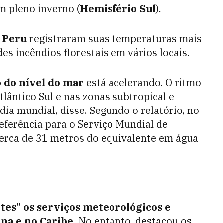
 pleno inverno (
Hemisfério Sul
).
e Peru
registraram suas temperaturas mais
s incêndios florestais em vários locais.
 do nível do mar
está acelerando. O ritmo
lântico Sul e nas zonas subtropical e
dia mundial, disse. Segundo o relatório, no
referência para o Serviço Mundial de
cerca de 31 metros do equivalente em água
ntes" os serviços meteorológicos e
ina e no Caribe
.
No entanto, destacou os