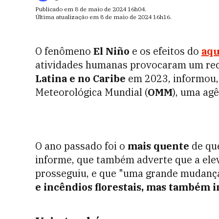
Publicado em
8 de maio de 2024
16h04
.
Última atualização em
8 de maio de 2024
16h16
.
O fenômeno
El Niño
e os efeitos do
aqu
atividades humanas provocaram um re
Latina e no Caribe
em 2023, informou, 
Meteorológica Mundial (
OMM
), uma ag
O ano passado foi o
mais quente
de que
informe, que também adverte que a elev
prosseguiu, e que "uma grande mudanç
e incêndios florestais, mas também 