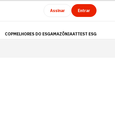
Assinar
Entrar
COP
MELHORES DO ESG
AMAZÔNIA
ATTEST ESG