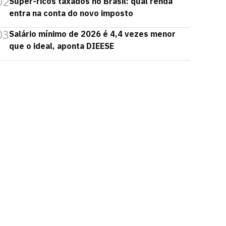
02
Super-ricos taxados no Brasil: qual renda
entra na conta do novo imposto
03
Salário mínimo de 2026 é 4,4 vezes menor
que o ideal, aponta DIEESE