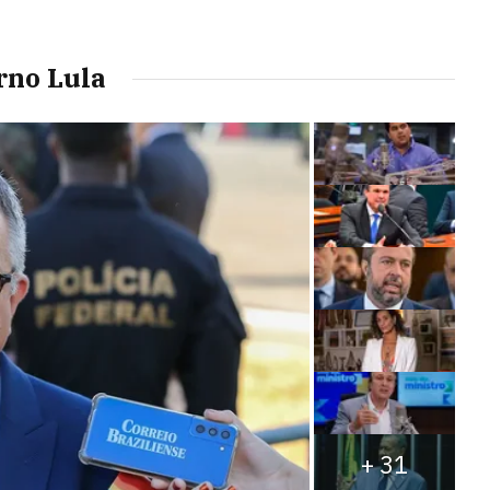
rno Lula
+
31