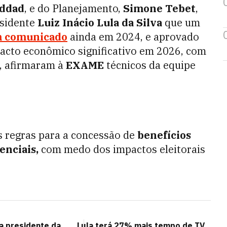
ddad
, e do Planejamento,
Simone Tebet
,
esidente
Luiz Inácio Lula da Silva
que um
em comunicado
ainda em 2024, e aprovado
pacto econômico significativo em 2026, com
, afirmaram à
EXAME
técnicos da equipe
as regras para a concessão de
benefícios
enciais,
com medo dos impactos eleitorais
a presidente da
Lula terá 27% mais tempo de TV