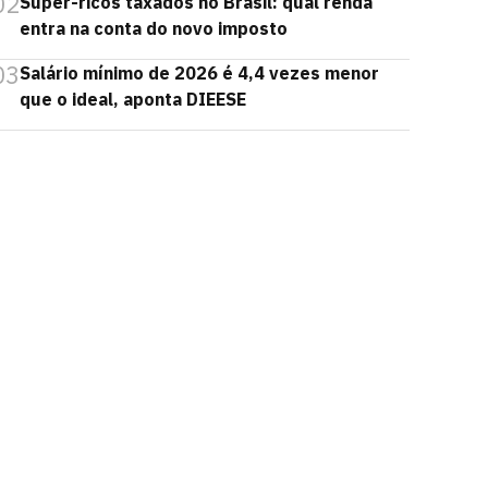
02
Super-ricos taxados no Brasil: qual renda
entra na conta do novo imposto
03
Salário mínimo de 2026 é 4,4 vezes menor
que o ideal, aponta DIEESE