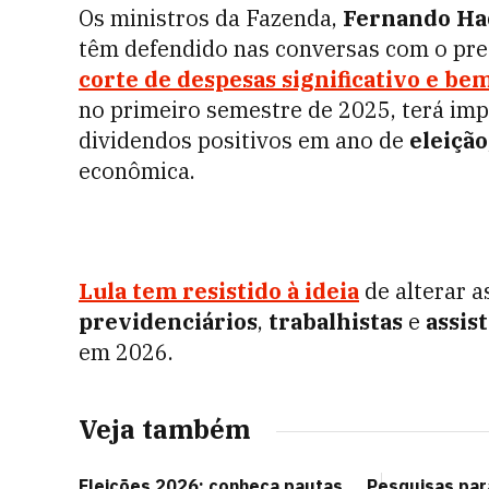
Os ministros da Fazenda,
Fernando Ha
têm defendido nas conversas com o pr
corte de despesas
significativo e b
no primeiro semestre de 2025, terá im
dividendos positivos em ano de
eleição
econômica.
Lula tem resistido à ideia
de alterar 
previdenciários
,
trabalhistas
e
assist
em 2026.
Veja também
Eleições 2026: conheça pautas
Pesquisas par