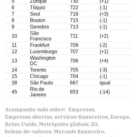
5
Zurique
730
(+1)
6
Tóquio
722
(-1)
7
Seul
718
(+3)
8
Boston
715
(-1)
9
Genebra
713
(-1)
São
10
711
(+2)
Francisco
11
Frankfurt
709
(-2)
12
Luxemburgo
707
(+1)
Washington
13
706
(+4)
DC
14
Toronto
705
(-3)
15
Chicago
704
(-1)
38
São Paulo
667
igual
Rio de
45
653
(-14)
Janeiro
Acompanhe tudo sobre:
Empresas
Empresas abertas
servicos-financeiros
Europa
Reino Unido
Metrópoles globais
B3
bolsas-de-valores
Mercado financeiro