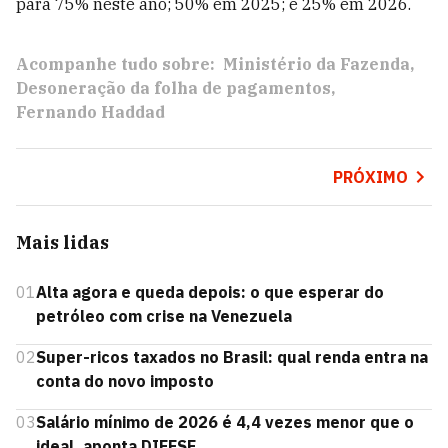
para 75% neste ano; 50% em 2025; e 25% em 2026.
Acompanhe tudo sobre:
Ministério da Fazenda
Desoneração da folha de pagamentos
Fernando Haddad
PRÓXIMO
Mais lidas
01
Alta agora e queda depois: o que esperar do
petróleo com crise na Venezuela
02
Super-ricos taxados no Brasil: qual renda entra na
conta do novo imposto
03
Salário mínimo de 2026 é 4,4 vezes menor que o
ideal, aponta DIEESE