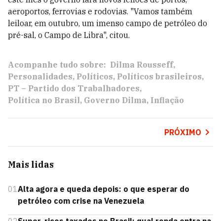
aeroportos, ferrovias e rodovias. "Vamos também
leiloar, em outubro, um imenso campo de petróleo do
pré-sal, o Campo de Libra", citou.
Acompanhe tudo sobre:
Dilma Rousseff
Personalidades
Políticos
Políticos brasileiros
PT – Partido dos Trabalhadores
Política no Brasil
Governo Dilma
Inflação
PRÓXIMO
Mais lidas
01
Alta agora e queda depois: o que esperar do
petróleo com crise na Venezuela