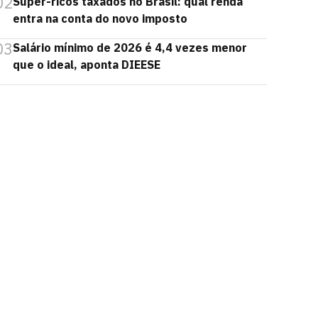
02
Super-ricos taxados no Brasil: qual renda
entra na conta do novo imposto
03
Salário mínimo de 2026 é 4,4 vezes menor
que o ideal, aponta DIEESE