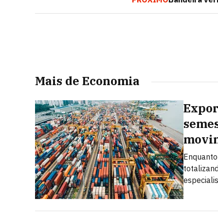
Mais de Economia
Expor
semes
movi
Enquanto 
totalizan
especiali