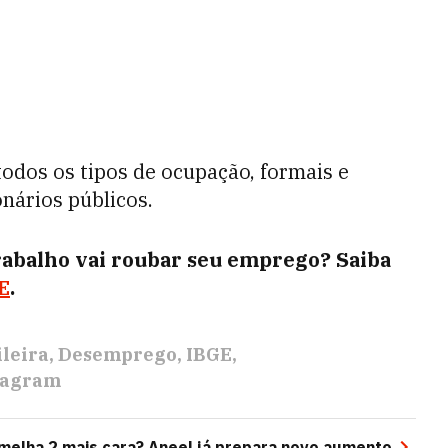
todos os tipos de ocupação, formais e
nários públicos.
rabalho vai roubar seu emprego? Saiba
E
.
leira
Desemprego
IBGE
tagram
melha 2 mais cara? Aneel já prepara novo aumento