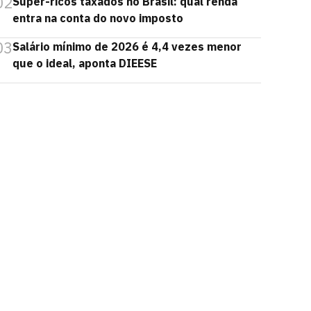
02
Super-ricos taxados no Brasil: qual renda
entra na conta do novo imposto
03
Salário mínimo de 2026 é 4,4 vezes menor
que o ideal, aponta DIEESE