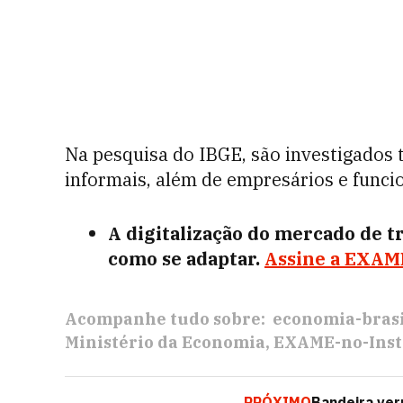
Na pesquisa do IBGE, são investigados 
informais, além de empresários e funcio
A digitalização do mercado de t
como se adaptar.
Assine a EXAM
Acompanhe tudo sobre:
economia-brasi
Ministério da Economia
EXAME-no-Ins
PRÓXIMO
Bandeira ver