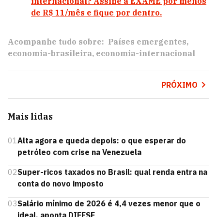
internacional? Assine a EXAME por menos
de R$ 11/mês e fique por dentro.
Acompanhe tudo sobre:
Países emergentes
economia-brasileira
economia-internacional
PRÓXIMO
Mais lidas
01
Alta agora e queda depois: o que esperar do
petróleo com crise na Venezuela
02
Super-ricos taxados no Brasil: qual renda entra na
conta do novo imposto
03
Salário mínimo de 2026 é 4,4 vezes menor que o
ideal, aponta DIEESE