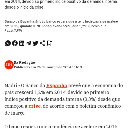
em 2014, devido ao primeiro índice positivo da demanda interna
desde o início da crise
Banco da Espanha:&nbsp;banco espera que a tend&ecirc;ncia se acelere
em 2015, quando o PIB&nbsp;avan&ccedil;aria 1,7% (Dominique
Faget/AFP)
Da Redação
DR
Publicado em
26 de março de 2014
11h13
.
Madri - O Banco da
Espanha
prevê que a economia do
país crescerá 1,2% em 2014, devido ao primeiro
índice positivo da demanda interna (0,3%) desde que
começou a
crise
, de acordo com o boletim econômico
de março.
O banco espera que a tendência se acelere em 2015,