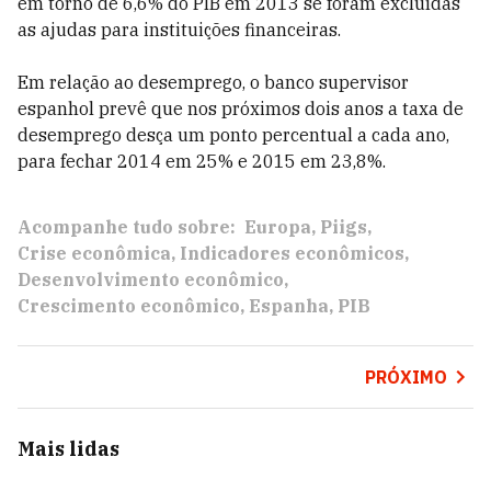
em torno de 6,6% do PIB em 2013 se foram excluídas
as ajudas para instituições financeiras.
Em relação ao desemprego, o banco supervisor
espanhol prevê que nos próximos dois anos a taxa de
desemprego desça um ponto percentual a cada ano,
para fechar 2014 em 25% e 2015 em 23,8%.
Acompanhe tudo sobre:
Europa
Piigs
Crise econômica
Indicadores econômicos
Desenvolvimento econômico
Crescimento econômico
Espanha
PIB
PRÓXIMO
Mais lidas