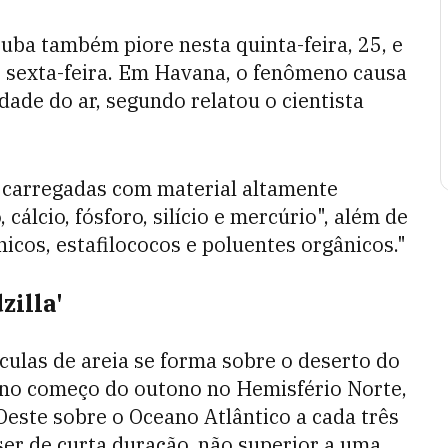
uba também piore nesta quinta-feira, 25, e
é sexta-feira. Em Havana, o fenômeno causa
ade do ar, segundo relatou o cientista
o carregadas com material altamente
cálcio, fósforo, silício e mercúrio", além de
nicos, estafilococos e poluentes orgânicos."
zilla'
culas de areia se forma sobre o deserto do
e no começo do outono no Hemisfério Norte,
Oeste sobre o Oceano Atlântico a cada três
ser de curta duração, não superior a uma