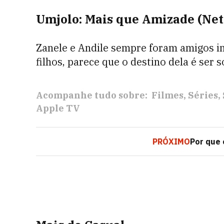
Umjolo: Mais que Amizade (Netf
Zanele e Andile sempre foram amigos in
filhos, parece que o destino dela é ser 
Acompanhe tudo sobre:
Filmes
Séries
Apple TV
PRÓXIMO
Por que 