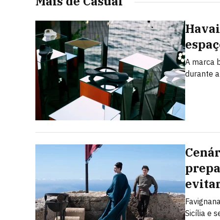
Mais de Casual
Havai
espaç
A marca b
durante 
Cenári
prepa
evita
Favignana
Sicília e 