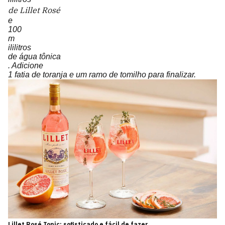
de Lillet Rosé
e
100
m
ililitros
de água tônica
. Adicione
1 fatia de toranja e um ramo de tomilho para finalizar.
Lillet Rosé Tonic: sofisticado e fácil de fazer