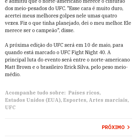
e admitiu que o norte-americano merece o cinturão
dos meio-pesados do UFC. "Esse cara é muito duro,
acertei meus melhores golpes nele umas quatro
vezes. Fiz o que tinha planejado, dei o meu melhor. Ele
merece ser o campeão", disse.
A próxima edição do UFC será em 10 de maio, para
quando está marcado o UFC Fight Night 40. A
principal luta do evento será entre o norte-americano
Matt Brown e o brasileiro Erick Silva, pelo peso meio-
médio.
Acompanhe tudo sobre:
Países ricos
Estados Unidos (EUA)
Esportes
Artes marciais
UFC
PRÓXIMO