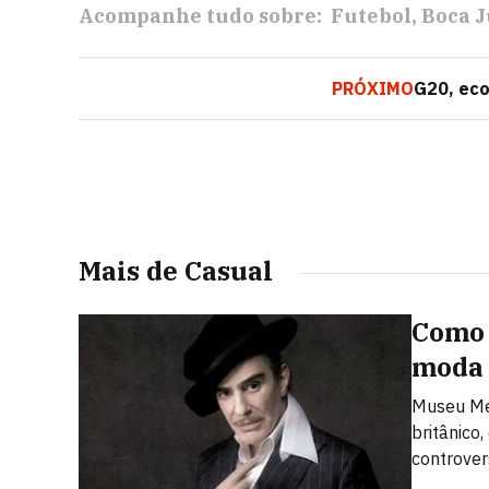
Acompanhe tudo sobre:
Futebol
Boca J
PRÓXIMO
G20, eco
Mais de Casual
Como 
moda
Museu Met
britânico
controver