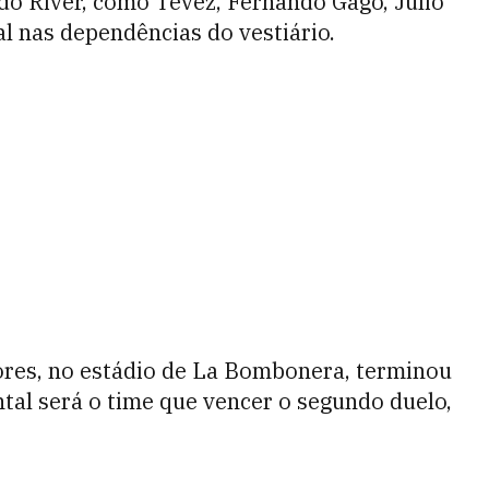
o River, como Tévez, Fernando Gago, Julio
l nas dependências do vestiário.
ores, no estádio de La Bombonera, terminou
al será o time que vencer o segundo duelo,