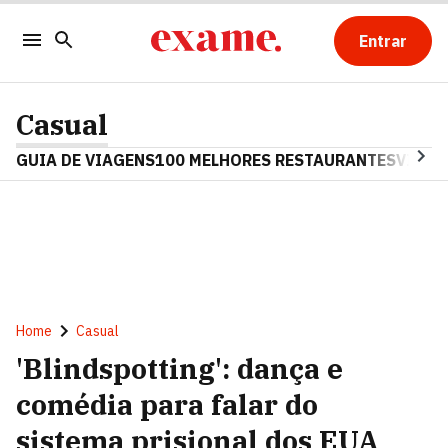
Entrar
Casual
GUIA DE VIAGENS
100 MELHORES RESTAURANTES
VINHO
Home
Casual
'Blindspotting': dança e
comédia para falar do
sistema prisional dos EUA