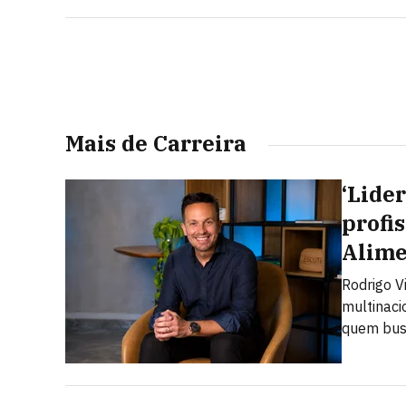
times
Mais de Carreira
‘Lide
profis
Alime
Rodrigo V
multinaci
quem busc