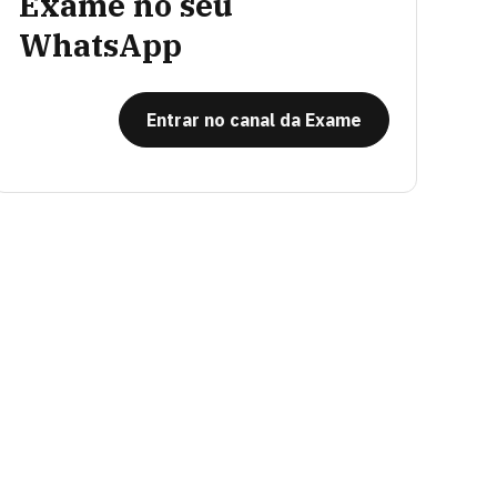
Exame no seu
WhatsApp
Entrar no canal da Exame