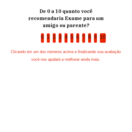
De 0 a 10 quanto você
recomendaria Exame para um
amigo ou parente?
0
1
2
3
4
5
6
7
8
9
10
Clicando em um dos números acima e finalizando sua avaliação
você nos ajudará a melhorar ainda mais.