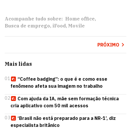
Acompanhe tudo sobre:
Home office
Busca de emprego
iFood
Movile
PRÓXIMO
Mais lidas
01
“Coffee badging”: o que é e como esse
fenômeno afeta sua imagem no trabalho
02
Com ajuda da IA, mãe sem formação técnica
cria aplicativo com 50 mil acessos
03
‘Brasil não está preparado para a NR-1’, diz
especialista britânico