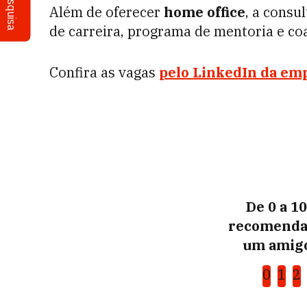
Pesquisa
Além de oferecer
home office
, a consu
de carreira, programa de mentoria e co
Confira as vagas
pelo LinkedIn da em
De 0 a 1
recomenda
um amigo
0
1
2