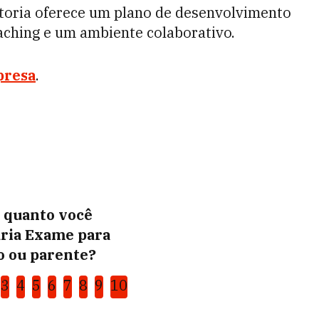
ltoria oferece um plano de desenvolvimento
aching e um ambiente colaborativo.
presa
.
0 quanto você
ria Exame para
 ou parente?
3
4
5
6
7
8
9
10