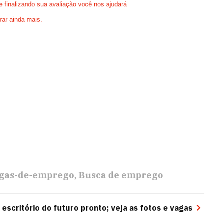
finalizando sua avaliação você nos ajudará
rar ainda mais.
gas-de-emprego
Busca de emprego
escritório do futuro pronto; veja as fotos e vagas