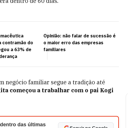
erá dentro de 60 dias.
rmacêutica
Opinião: não falar de sucessão é
na contramão do
o maior erro das empresas
egou a 63% de
familiares
iderança
negócio familiar segue a tradição até
gita começou a trabalhar com o pai Kogi
 dentro das últimas