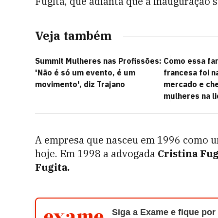
Fugita, que adianta que a inauguração s
Veja também
Summit Mulheres nas Profissões:
Como essa fa
'Não é só um evento, é um
francesa foi 
movimento', diz Trajano
mercado e ch
mulheres na l
A empresa que nasceu em 1996 como um 
hoje. Em 1998 a advogada
Cristina Fu
Fugita.
Siga a Exame e fique por