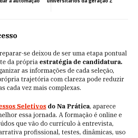
dar a automação
universitários da geração Z
cesso
reparar-se deixou de ser uma etapa pontual
rte da própria
estratégia de candidatura.
anizar as informações de cada seleção,
própria trajetória com clareza pode reduzir
as cada vez mais complexas.
essos Seletivos
do Na Prática
, aparece
elhor essa jornada. A formação é online e
dos que vão do currículo à entrevista,
rrativa profissional, testes, dinâmicas, uso